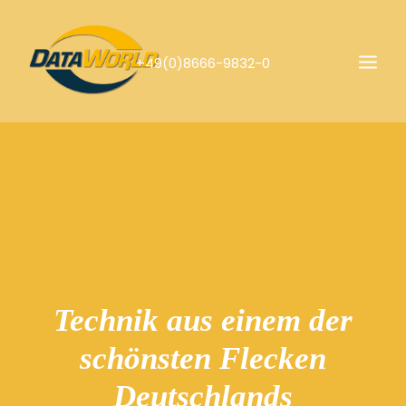
+49(0)8666-9832-0
SHOP
Technik aus einem der
schönsten Flecken
Deutschlands